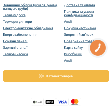
Зовнішній обігрів (крівля, ринви,
Доставка та оплата
пандуси, труби)
Політика та умови
Тепла підлога
конфіденційності
Терморегулятори
Акції
Електромонтажне обладнання
Покупка частинами
Енергозабезпечення
Зворотній зв’язок
Сонячні панелі
Повернення товару
Зарядні станції
Карта сайту
Теплові насоси
Виробники
Акції
Каталог товарів