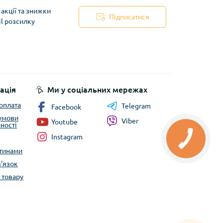
акції та знижки
Підписатися
il розсилку
ація
Ми у соціальних мережах
 оплата
Telegram
Facebook
 умови
Viber
Youtube
ності
Instagram
стинами
в’язок
 товару