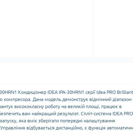
-30HRN1 Кондиціонер IDEA IPA-30HRN1 серії Idea PRO Brillian
тю компресора. Дана модель демонструє відмінний діапазон
арантує висококласну роботу на великій площі, працює в
безпечить вам найкращий результат. Спліт-система IDEA PRO
езапуску, яка вміє зберігати попередні налаштування
 Управління відбувається дистанційно, є функція автоматичн