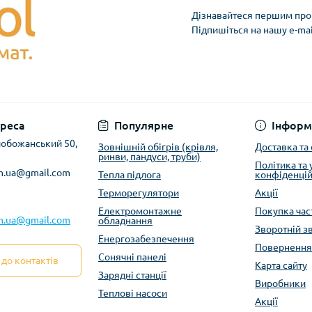
Дізнавайтеся першим про 
Підпишіться на нашу e-ma
реса
Популярне
Інформ
Слобожанський 50,
Зовнішній обігрів (крівля,
Доставка та
ринви, пандуси, труби)
Політика та
m.ua@gmail.com
Тепла підлога
конфіденцій
Терморегулятори
Акції
Електромонтажне
Покупка ча
m.ua@gmail.com
обладнання
Зворотній з
Енергозабезпечення
Повернення
Сонячні панелі
до контактів
Карта сайту
Зарядні станції
Виробники
Теплові насоси
Акції