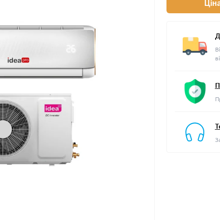
Цін
Д
В
в
П
П
Т
З