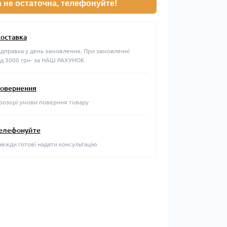
а не остаточна, телефонуйте!
оставка
ідправка у день замовлення. При замовленні
ід 3000 грн- за НАШ РАХУНОК
овернення
розорі умови поверння товару
елефонуйте
авжди готові надати консультацію