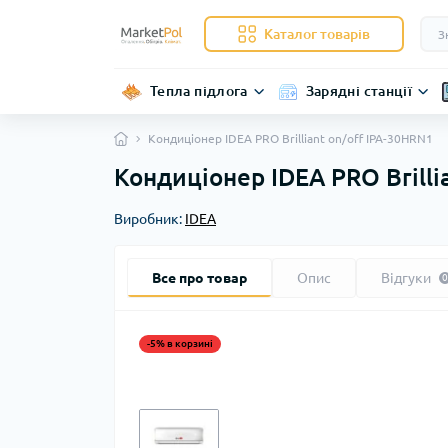
Каталог товарів
Тепла підлога
Зарядні станції
Кондиціонер IDEA PRO Brilliant on/off IPA-30HRN1
Кондиціонер IDEA PRO Brilli
Виробник:
IDEA
Все про товар
Опис
Відгуки
0
-5% в корзині