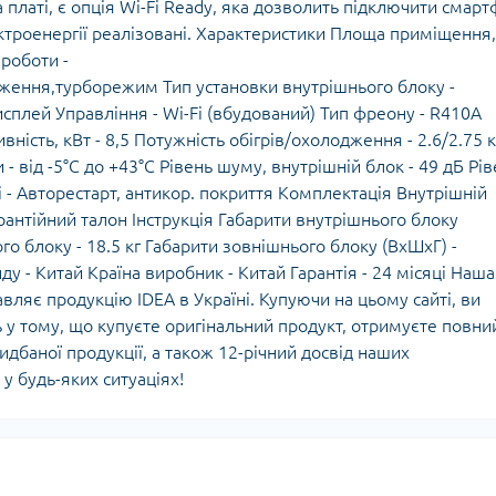
 платі, є опція Wi-Fi Ready, яка дозволить підключити смар
ктроенергії реалізовані. Характеристики Площа приміщення,
роботи -
ження,турборежим Тип установки внутрішнього блоку -
Дисплей Управління - Wi-Fi (вбудований) Тип фреону - R410A
ність, кВт - 8,5 Потужність обігрів/охолодження - 2.6/2.75 
- від -5°С до +43°С Рівень шуму, внутрішній блок - 49 дБ Рі
 - Авторестарт, антикор. покриття Комплектація Внутрішній
рантійний талон Інструкція Габарити внутрішнього блоку
го блоку - 18.5 кг Габарити зовнішнього блоку (ВхШхГ) -
нду - Китай Країна виробник - Китай Гарантія - 24 місяці Наша
вляє продукцію IDEA в Україні. Купуючи на цьому сайті, ви
ь у тому, що купуєте оригінальний продукт, отримуєте повни
дбаної продукції, а також 12-річний досвід наших
 у будь-яких ситуаціях!