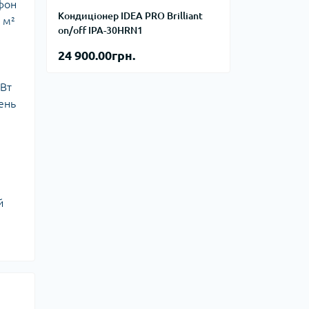
тфон
Кондиціонер IDEA PRO Brilliant
 м²
on/off IPA-30HRN1
24 900.00грн.
кВт
вень
й