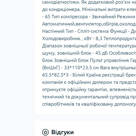
самодіагностики. Як додатковий роз'єм на
до кондиціонера. Мінімальні витрати еле
- 65 Тип компресора - Звичайний Режими 
Автоматичний,вентилятор,обігрів,охолод
Настінний Тип - Спліт-система Функції - 
Холодовиробник , кВт - 8,3 Теплопродуктив
Діапазон зовнішньої робочої температури 
шуму, зовнішній блок - 45 дБ Особливості
блок Зовнішній блок Пульт управління Га
(ВхШхГ) - 33*110*23.5 см Вага внутрішньо
65.5*82.5*3 - Білий Країна реєстрації бре
компанія є офіційним дилером та предста
отримуєте офіційну гарантію, впевненіст
технічний та документальний супровід при
співробітників та кваліфіковану допомогу
Відгуки