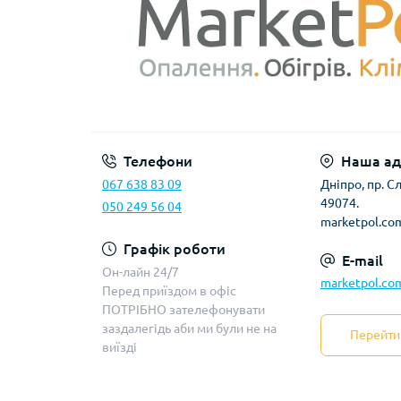
Телефони
Наша ад
067 638 83 09
Дніпро, пр. 
49074.
050 249 56 04
marketpol.co
Графік роботи
E-mail
Он-лайн 24/7
marketpol.co
Перед приїздом в офіс
ПОТРІБНО зателефонувати
заздалегідь аби ми були не на
Перейти 
виїзді