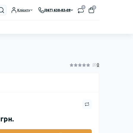
0
0
Клієнту
(067) 638-83-09
0
грн.