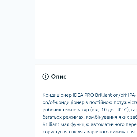
Опис
Кондиціонер IDEA PRO Brilliant on/off IPA
on/of-кондиціонер з постійною потужніс
робочих температур (від -10 до +42 С), г
багатьох режимах, комбінування яких за
Brilliant має функцію автоматичного пер
користувача після аварійного вимикання.