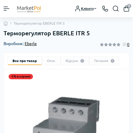
0
Клієнту
Терморегулятор EBERLE ITR 5
Терморегулятор EBERLE ITR 5
Виробник:
Eberle
0
Все про товар
Опис
Відгуки
Питання
0
0
-5% в корзині