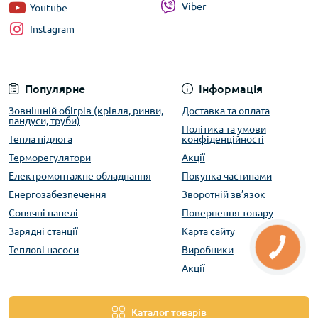
Viber
Youtube
Instagram
Популярне
Інформація
Зовнішній обігрів (крівля, ринви,
Доставка та оплата
пандуси, труби)
Політика та умови
Тепла підлога
конфіденційності
Терморегулятори
Акції
Електромонтажне обладнання
Покупка частинами
Енергозабезпечення
Зворотній зв’язок
Сонячні панелі
Повернення товару
Зарядні станції
Карта сайту
Теплові насоси
Виробники
Акції
Каталог товарів