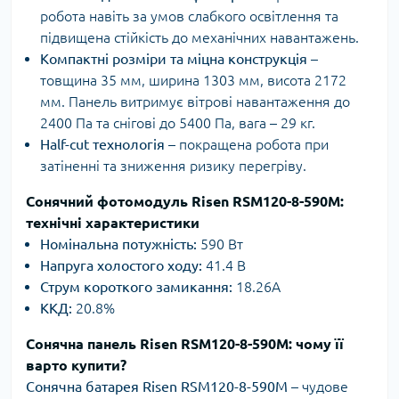
робота навіть за умов слабкого освітлення та
підвищена стійкість до механічних навантажень.
Компактні розміри та міцна конструкція
–
товщина 35 мм, ширина 1303 мм, висота 2172
мм. Панель витримує вітрові навантаження до
2400 Па та снігові до 5400 Па, вага – 29 кг.
Half-cut технологія
– покращена робота при
затіненні та зниження ризику перегріву.
Сонячний фотомодуль Risen RSM120-8-590M:
технічні характеристики
Номінальна потужність:
590 Вт
Напруга холостого ходу:
41.4 В
Струм короткого замикання:
18.26А
ККД:
20.8%
Cонячна панель Risen RSM120-8-590M: чому її
варто купити?
Сонячна батарея Risen RSM120-8-590M
– чудове