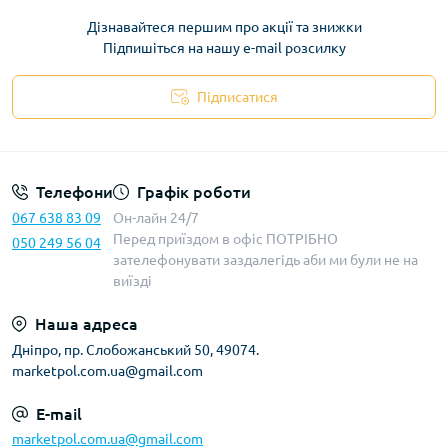
Дізнавайтеся першим про акції та знижки
Підпишіться на нашу e-mail розсилку
Підписатися
Телефони
Графік роботи
067 638 83 09
Он-лайн 24/7
Перед приїздом в офіс ПОТРІБНО
050 249 56 04
зателефонувати заздалегідь аби ми були не на
виїзді
Наша адреса
Дніпро, пр. Слобожанський 50, 49074.
marketpol.com.ua@gmail.com
E-mail
marketpol.com.ua@gmail.com