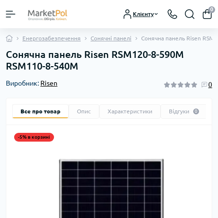
0
Клієнту
Енергозабезпечення
Сонячні панелі
Сонячна панель Risen RSM
Сонячна панель Risen RSM120-8-590M
RSM110-8-540M
Виробник:
Risen
0
Все про товар
Опис
Характеристики
Відгуки
0
-5% в корзині