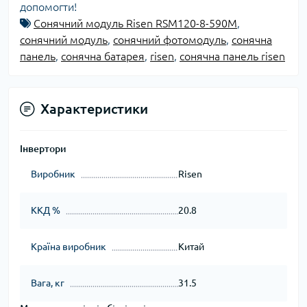
допомогти!
Сонячний модуль Risen RSM120-8-590M
,
сонячний модуль
,
сонячний фотомодуль
,
сонячна
панель
,
сонячна батарея
,
risen
,
сонячна панель risen
Характеристики
Інвертори
Виробник
Risen
ККД %
20.8
Країна виробник
Китай
Вага, кг
31.5