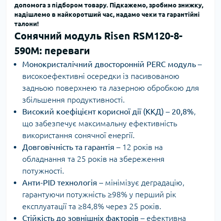
допомога з підбором товару. Підкажемо, зробимо знижку,
надішлемо в найкоротший час, надамо чеки та гарантійні
талони!
Сонячний модуль Risen RSM120-8-
590M: переваги
Монокристалічний двосторонній PERC модуль
–
високоефективні осередки із пасивованою
задньою поверхнею та лазерною обробкою для
збільшення продуктивності.
Високий коефіцієнт корисної дії (ККД) – 20,8%
,
що забезпечує максимальну ефективність
використання сонячної енергії.
Довговічність та гарантія
– 12 років на
обладнання та 25 років на збереження
потужності.
Анти-PID технологія
– мінімізує деградацію,
гарантуючи потужність ≥98% у перший рік
експлуатації та ≥84,8% через 25 років.
Стійкість до зовнішніх факторів
– ефективна