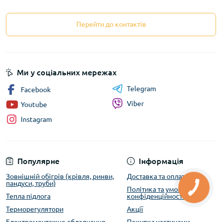
Перейти до контактів
Ми у соціальних мережах
Telegram
Facebook
Viber
Youtube
Instagram
Популярне
Інформація
Зовнішній обігрів (крівля, ринви,
Доставка та оплата
пандуси, труби)
Політика та умови
Тепла підлога
конфіденційності
Терморегулятори
Акції