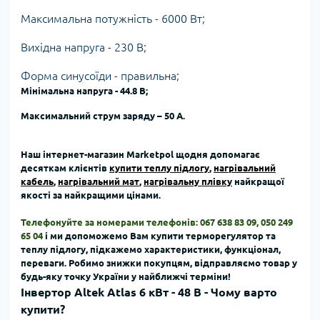
Максимальна потужність - 6000 Вт;
Вихідна напруга - 230 В;
Форма синусоїди - правильна;
Мінімальна напруга - 44.8 В;
Максимальний струм заряду – 50 А.
Наш інтернет-магазин Marketpol щодня допомагає
десяткам клієнтів
купити теплу підлогу
,
нагрівальний
кабель
,
нагрівальний мат
,
нагрівальну плівку
найкращої
якості за найкращими цінами.
Телефонуйте за номерами телефонів: 067 638 83 09, 050 249
65 04
і ми допоможемо Вам
купити терморегулятор та
теплу підлогу, підкажемо характеристики, функціонал,
переваги.
Робимо знижки покупцям, відправляємо товар у
будь-яку точку України у найближчі терміни!
Інвертор Altek Atlas 6 кВт - 48 В - Чому варто
купити?