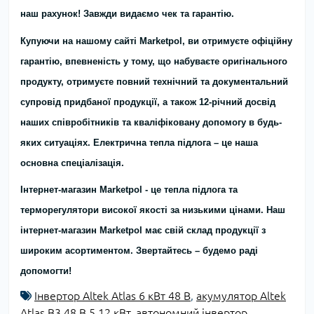
наш рахунок! Завжди видаємо чек та гарантію.
Купуючи на нашому сайті Marketpol, ви отримуєте офіційну
гарантію, впевненість у тому, що набуваєте оригінального
продукту, отримуєте повний технічний та документальний
супровід придбаної продукції, а також 12-річний досвід
наших співробітників та кваліфіковану допомогу в будь-
яких ситуаціях. Електрична тепла підлога – це наша
основна спеціалізація.
Інтернет-магазин Marketpol - це тепла підлога та
терморегулятори високої якості за низькими цінами. Наш
інтернет-магазин Marketpol має свій склад продукції з
широким асортиментом. Звертайтесь – будемо раді
допомогти!
Інвертор Altek Atlas 6 кВт 48 В
,
акумулятор Altek
Atlas B3 48 В 5.12 кВт
,
автономний інвертор