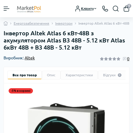
0
Клієнту
Енергозабезпечення
Інвертори
Інвертор Altek Atlas 6 кВт-48В з
Інвертор Altek Atlas 6 кВт-48В з
акумулятором Atlas В3 48В - 5.12 кBт Atlas
6кВт 48В + В3 48В - 5.12 кBт
Виробник:
Altek
0
Все про товар
Опис
Характеристики
Відгуки
0
-5% в корзині