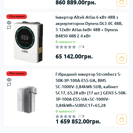
860 889.00грн.
Інвертор Altek Atlas 6 кВт-48В з
-5% в корзині
акумулятором Dyness DL5.0C 48В,
5.12кВт Atlas 6кВт 48В + Dyness
В4850 48В 2.4 кВт
В наявності
0
65 142.00грн.
Гібридний інвертор Stromherz S-
-5% в корзині
50K-3Р-100А-ESS-UA, BMS
SС-1000V-3,84kWh SUB, кабінет
SC17, 65,28 кВт (17 шт.) GEN3 S-50K-
3Р-100А-ESS-UA+SС-1000V-
3,84kWh+SUBSC17+65,28
В наявності
0
1 659 852.00грн.