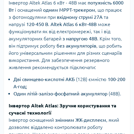
Інвертор Altek Atlas 6 кВт - 48В має
потужність 6000
Вт
і оснащений
одним MPPT-трекером
, що працює
з фотомодулями при
вхідному струмі 27А
та
напрузі
120-450 В
.
Altek Atlas 6 кВт-48В
може
функціонувати як від електромережі, так і від
акумуляторних батарей
з напругою 48В
. Крім того,
він підтримує роботу
без акумуляторів
, що робить
його універсальним рішенням для різних сценаріїв
використання. Для забезпечення резервного
живлення рекомендується підключати:
Дві свинцево-кислотні АКБ
(12В) ємністю
100-200
А·год;
Один літій-залізо-фосфатний акумулятор
(48В).
Інвертор Altek Atlas: Зручне користування та
сучасні технології
Інвертор оснащений
знімним ЖК-дисплеєм
, який
дозволяє віддалено контролювати роботу