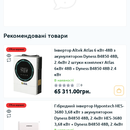
Рекомендовані товари
Інвертор Altek Atlas 6 кВт-48В з
-5% в корзині
акумулятором Dyness B4850 48В,
2.4кВт 2 штуки комплект Atlas
6кВт 48В + Dyness В4850 48В 2.4
кВт
В наявності
0
65 311.00грн.
Гібридний інвертор Hypontech HES-
-5% в корзині
3680 3,68 кВт з акумулятором
Dyness B4850 48В, 2.4кВт HES-3680
3,68 кВт + Dyness B4850 48В, 2.4кВт
В наявності