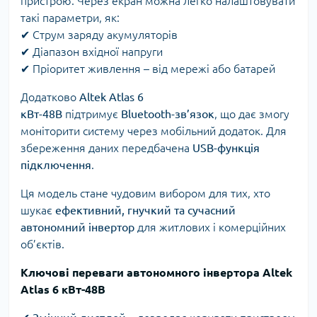
пристрою. Через екран можна легко налаштовувати
такі параметри, як:
✔ Струм заряду акумуляторів
✔ Діапазон вхідної напруги
✔ Пріоритет живлення – від мережі або батарей
Додатково
Altek Atlas 6
кВт-48В
підтримує
Bluetooth-зв’язок
, що дає змогу
моніторити систему через мобільний додаток. Для
збереження даних передбачена
USB-функція
підключення
.
Ця модель стане чудовим вибором для тих, хто
шукає
ефективний, гнучкий та сучасний
автономний інвертор
для житлових і комерційних
об’єктів.
Ключові переваги автономного інвертора Altek
Atlas 6 кВт-48В