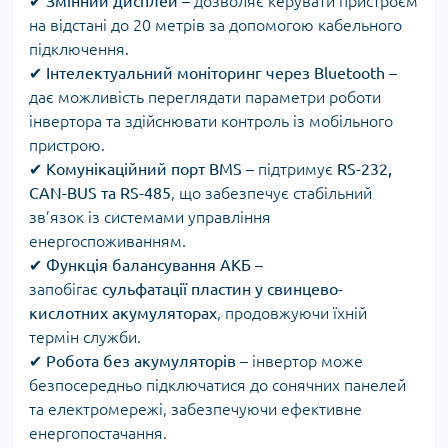
✔
Змінний дисплей
– дозволяє керувати пристроєм
на відстані до 20 метрів за допомогою кабельного
підключення.
✔
Інтелектуальний моніторинг через Bluetooth
–
дає можливість переглядати параметри роботи
інвертора та здійснювати контроль із мобільного
пристрою.
✔
Комунікаційний порт BMS
– підтримує
RS-232,
CAN-BUS та RS-485
, що забезпечує стабільний
зв’язок із системами управління
енергоспоживанням.
✔
Функція балансування АКБ
–
запобігає
сульфатації пластин у свинцево-
кислотних акумуляторах
, продовжуючи їхній
термін служби.
✔
Робота без акумуляторів
– інвертор може
безпосередньо підключатися до сонячних панелей
та електромережі, забезпечуючи ефективне
енергопостачання.