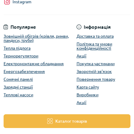
Instagram
Популярне
Інформація
Зовнішній обігрів (крівля, ринви,
Доставка та оплата
пандуси, труби)
Політика та умови
Тепла підлога
конфіденційності
Терморегулятори
Акції
Електромонтажне обладнання
Покупка частинами
Енергозабезпечення
Зворотній зв’язок
Сонячні панелі
Повернення товару
Зарядні станції
Карта сайту
Теплові насоси
Виробники
Акції
Каталог товарів