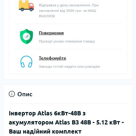
Відправка у день замовлення. При
замовленні від 3000 грн- за НАШ
РАХУНОК
Повернення
Прозорі умови поверння товару
Телефонуйте
Завжди готові надати консультацію
Опис
Інвертор Atlas 6кВт-48В з
акумулятором Atlas В3 48В - 5.12 кBт -
Ваш надійний комплект