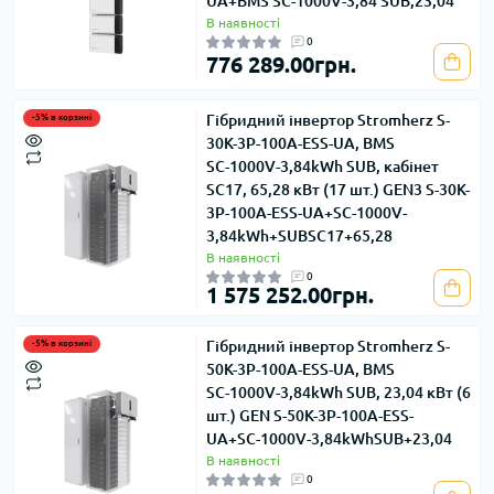
UA+BMS SС-1000V-3,84 SUB,23,04
В наявності
0
776 289.00грн.
Гібридний інвертор Stromherz S-
-5% в корзині
30K-3Р-100А-ESS-UA, BMS
SС-1000V-3,84kWh SUB, кабінет
SC17, 65,28 кВт (17 шт.) GEN3 S-30K-
3Р-100А-ESS-UA+SС-1000V-
3,84kWh+SUBSC17+65,28
В наявності
0
1 575 252.00грн.
Гібридний інвертор Stromherz S-
-5% в корзині
50K-3Р-100А-ESS-UA, BMS
SС-1000V-3,84kWh SUB, 23,04 кВт (6
шт.) GEN S-50K-3Р-100А-ESS-
UA+SС-1000V-3,84kWhSUB+23,04
В наявності
0