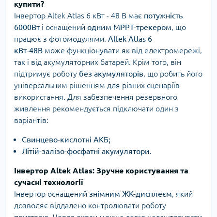
купити?
Інвертор Altek Atlas 6 кВт - 48 В має
потужність
6000Вт
і оснащений
одним MPPT-трекером
, що
працює з фотомодулями.
Altek Atlas 6
кВт-48В
може функціонувати як від електромережі,
так і від акумуляторних батарей. Крім того, він
підтримує роботу
без акумуляторів
, що робить його
універсальним рішенням для різних сценаріїв
використання. Для забезпечення резервного
живлення рекомендується підключати один з
варіантів:
Свинцево-кислотні АКБ;
Літій-залізо-фосфатні акумулятори
.
Інвертор Altek Atlas: Зручне користування та
сучасні технології
Інвертор оснащений
знімним ЖК-дисплеєм
, який
дозволяє віддалено контролювати роботу
пристрою. Через екран можна легко налаштовувати