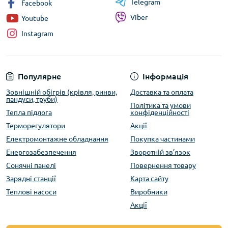
Telegram
Facebook
Viber
Youtube
Instagram
Популярне
Інформація
Зовнішній обігрів (крівля, ринви,
Доставка та оплата
пандуси, труби)
Політика та умови
Тепла підлога
конфіденційності
Терморегулятори
Акції
Електромонтажне обладнання
Покупка частинами
Енергозабезпечення
Зворотній зв’язок
Сонячні панелі
Повернення товару
Зарядні станції
Карта сайту
Теплові насоси
Виробники
Акції