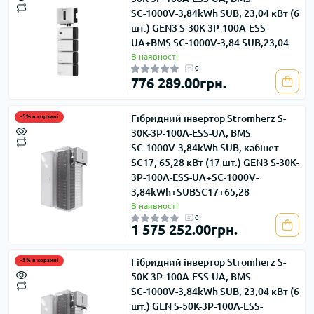
SС-1000V-3,84kWh SUB, 23,04 кВт (6
шт.) GEN3 S-30K-3Р-100А-ESS-
UA+BMS SС-1000V-3,84 SUB,23,04
В наявності
0
776 289.00грн.
Гібридний інвертор Stromherz S-
-5% в корзині
30K-3Р-100А-ESS-UA, BMS
SС-1000V-3,84kWh SUB, кабінет
SC17, 65,28 кВт (17 шт.) GEN3 S-30K-
3Р-100А-ESS-UA+SС-1000V-
3,84kWh+SUBSC17+65,28
В наявності
0
1 575 252.00грн.
Гібридний інвертор Stromherz S-
-5% в корзині
50K-3Р-100А-ESS-UA, BMS
SС-1000V-3,84kWh SUB, 23,04 кВт (6
шт.) GEN S-50K-3Р-100А-ESS-