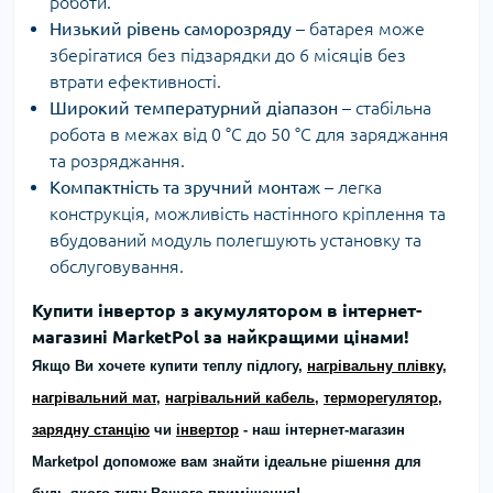
роботи.
Низький рівень саморозряду
– батарея може
зберігатися без підзарядки до 6 місяців без
втрати ефективності.
Широкий температурний діапазон
– стабільна
робота в межах від 0 °C до 50 °C для заряджання
та розряджання.
Компактність та зручний монтаж
– легка
конструкція, можливість настінного кріплення та
вбудований модуль полегшують установку та
обслуговування.
Купити інвертор з акумулятором в інтернет-
магазині MarketPol за найкращими цінами!
Якщо Ви хочете купити теплу підлогу,
нагрівальну плівку
,
нагрівальний мат
,
нагрівальний кабель
,
терморегулятор
,
зарядну станцію
чи
інвертор
- наш інтернет-магазин
Marketpol допоможе вам знайти ідеальне рішення для