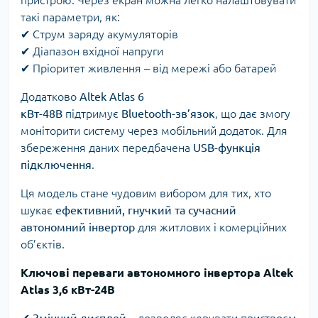
такі параметри, як:
✔ Струм заряду акумуляторів
✔ Діапазон вхідної напруги
✔ Пріоритет живлення – від мережі або батарей
Додатково
Altek Atlas 6
кВт-48В
підтримує
Bluetooth-зв’язок
, що дає змогу
моніторити систему через мобільний додаток. Для
збереження даних передбачена
USB-функція
підключення
.
Ця модель стане чудовим вибором для тих, хто
шукає
ефективний, гнучкий та сучасний
автономний інвертор
для житлових і комерційних
об’єктів.
Ключові переваги автономного інвертора Altek
Atlas 3,6 кВт-24В
✔
Змінний дисплей
– дозволяє керувати пристроєм