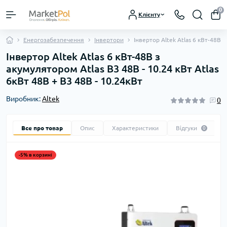
0
Клієнту
Енергозабезпечення
Інвертори
Інвертор Altek Atlas 6 кВт-48В з
Інвертор Altek Atlas 6 кВт-48В з
акумулятором Atlas В3 48В - 10.24 кBт Atlas
6кВт 48В + В3 48В - 10.24кBт
Виробник:
Altek
0
Все про товар
Опис
Характеристики
Відгуки
0
-5% в корзині