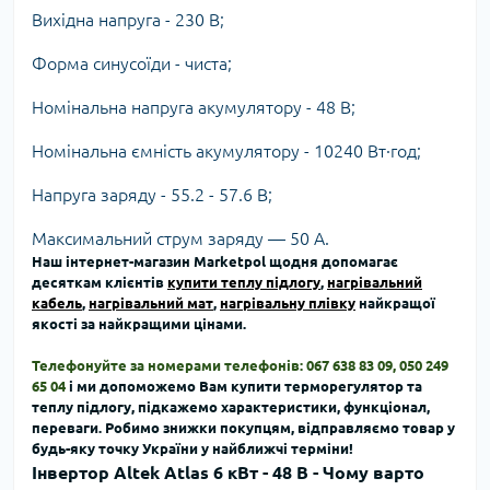
Вихідна напруга - 230 В;
Форма синусоїди - чиста;
Номінальна напруга акумулятору - 48 В;
Номінальна ємність акумулятору - 10240 Вт·год;
Напруга заряду - 55.2 - 57.6 В;
Максимальний струм заряду — 50 А.
Наш інтернет-магазин Marketpol щодня допомагає
десяткам клієнтів
купити теплу підлогу
,
нагрівальний
кабель
,
нагрівальний мат
,
нагрівальну плівку
найкращої
якості за найкращими цінами.
Телефонуйте за номерами телефонів: 067 638 83 09, 050 249
65 04
і ми допоможемо Вам
купити терморегулятор та
теплу підлогу, підкажемо характеристики, функціонал,
переваги.
Робимо знижки покупцям, відправляємо товар у
будь-яку точку України у найближчі терміни!
Інвертор Altek Atlas 6 кВт - 48 В - Чому варто