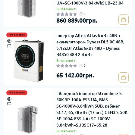
UA+SС-1000V-3,84kWhSUB+23,04
В наявності
0
860 889.00грн.
Інвертор Altek Atlas 6 кВт-48В з
-5% в корзині
акумулятором Dyness DL5.0C 48В,
5.12кВт Atlas 6кВт 48В + Dyness
В4850 48В 2.4 кВт
В наявності
0
65 142.00грн.
Гібридний інвертор Stromherz S-
-5% в корзині
50K-3Р-100А-ESS-UA, BMS
SС-1000V-3,84kWh SUB, кабінет
SC17, 65,28 кВт (17 шт.) GEN3 S-50K-
3Р-100А-ESS-UA+SС-1000V-
3,84kWh+SUBSC17+65,28
В наявності