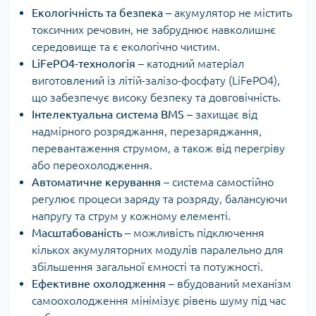
Екологічність та безпека
– акумулятор не містить
токсичних речовин, не забруднює навколишнє
середовище та є екологічно чистим.
LiFePO4-технологія
– катодний матеріал
виготовлений із літій-залізо-фосфату (LiFePO4),
що забезпечує високу безпеку та довговічність.
Інтелектуальна система BMS
– захищає від
надмірного розряджання, перезаряджання,
перевантаження струмом, а також від перегріву
або переохолодження.
Автоматичне керування
– система самостійно
регулює процеси заряду та розряду, балансуючи
напругу та струм у кожному елементі.
Масштабованість
– можливість підключення
кількох акумуляторних модулів паралельно для
збільшення загальної ємності та потужності.
Ефективне охолодження
– вбудований механізм
самоохолодження мінімізує рівень шуму під час