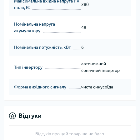
Максимальна вхідна напруга PV-
280
поля, В:
Номінальна напруга
48
акумулятору
Номінальна потужність, кВт
6
автономний
Тип інвертору
сонячний інвертор
Форма вихідного сигналу
чиста синусоїда
Відгуки
Відгуків про цей товар ще не було.